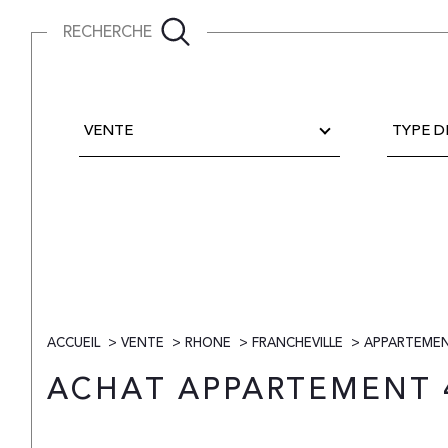
RECHERCHE
Type
Type
d'offre
de
VENTE
TYPE D
bien
ACCUEIL
VENTE
RHONE
FRANCHEVILLE
APPARTEME
ACHAT APPARTEMENT 