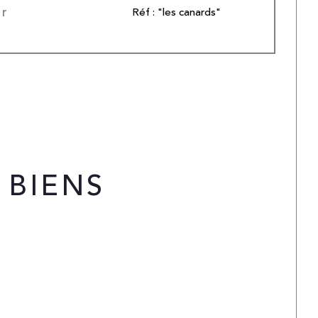
er
Réf : "les canards"
 BIENS