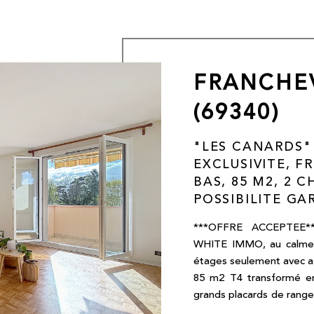
FRANCHEVILLE
(69340)
"LES CANARDS"
EXCLUSIVITE, F
BAS, 85 M2, 2 
POSSIBILITE GA
***OFFRE ACCEPTEE*
WHITE IMMO, au calme, 
étages seulement avec a
85 m2 T4 transformé en
grands placards de rang
"L") profitant de 3 port