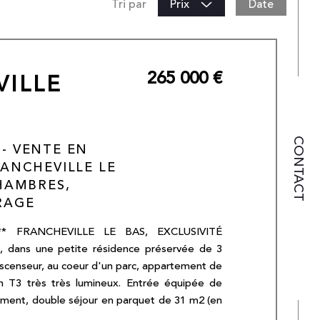
Date
Tri par
Prix
265 000 €
CONTACT
 - VENTE EN
RANCHEVILLE LE
CHAMBRES,
RAGE
** FRANCHEVILLE LE BAS, EXCLUSIVITÉ
dans une petite résidence préservée de 3
scenseur, au coeur d'un parc, appartement de
 T3 très très lumineux. Entrée équipée de
ement, double séjour en parquet de 31 m2 (en
es fenêtres avec 3 expositions différentes, et