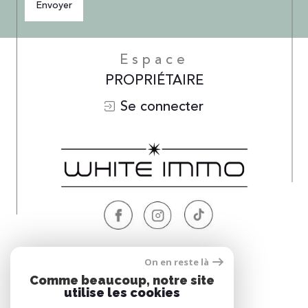
Envoyer
Espace
PROPRIÉTAIRE
Se connecter
Nous
On en reste là
ADHÉRONS
Comme beaucoup, notre site
utilise les cookies