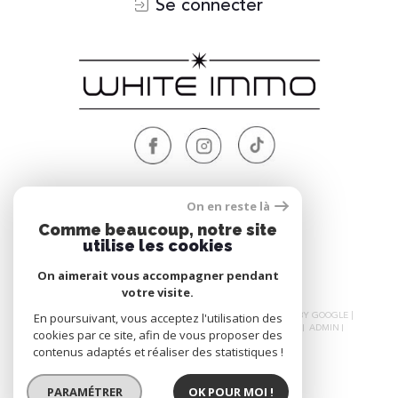
Se connecter
Nous
On en reste là
ADHÉRONS
Comme beaucoup, notre site
utilise les cookies
On aimerait vous accompagner pendant
votre visite.
© 2026 | TOUS DROITS RÉSERVÉS | TRADUCTION POWERED BY GOOGLE |
En poursuivant, vous acceptez l'utilisation des
NOS HONORAIRES
PLAN DU SITE
MENTIONS LÉGALES
ADMIN
cookies par ce site, afin de vous proposer des
NOS LIENS
POLITIQUE RGPD
COOKIES
contenus adaptés et réaliser des statistiques !
PARAMÉTRER
OK POUR MOI !