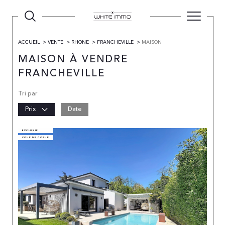
ACCUEIL
VENTE
RHONE
FRANCHEVILLE
MAISON
MAISON À VENDRE
FRANCHEVILLE
Tri par
Prix
Date
EXCLUSIF
COUP DE COEUR