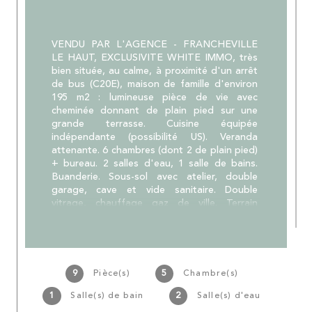
VENDU PAR L'AGENCE - FRANCHEVILLE 
LE HAUT, EXCLUSIVITE WHITE IMMO, très 
bien située, au calme, à proximité d'un arrêt 
de bus (C20E), maison de famille d'environ 
195 m2 : lumineuse pièce de vie avec 
cheminée donnant de plain pied sur une 
grande terrasse. Cuisine équipée 
indépendante (possibilité US). Veranda 
attenante. 6 chambres (dont 2 de plain pied) 
+ bureau. 2 salles d'eau, 1 salle de bains. 
Buanderie. Sous-sol avec atelier, double 
garage, cave et vide sanitaire. Double 
vitrage, chauffage gaz de ville. Terrain 
arboré d'environ 1000 m2, avec piscine 
sécurisée. Prix affiché frais d'agence inclus 
(honoraires charge vendeur). Votre contact : 
Sandrine Vacher 07 60 36 34 04. White Immo 
l'Agence : 04 72 44 42 00
9
Pièce(s)
5
Chambre(s)
1
Salle(s) de bain
2
Salle(s) d'eau