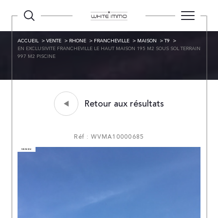
ACCUEIL
VENTE
RHONE
FRANCHEVILLE
MAISON
T9
EN EXCLUSIVITE FRANCHEVILLE LE HAUT MAISON 195 M2 SOUS SOL TERRAIN
997 M2 PISCINE
Retour aux résultats
Réf : WVMA10000685
VENDU