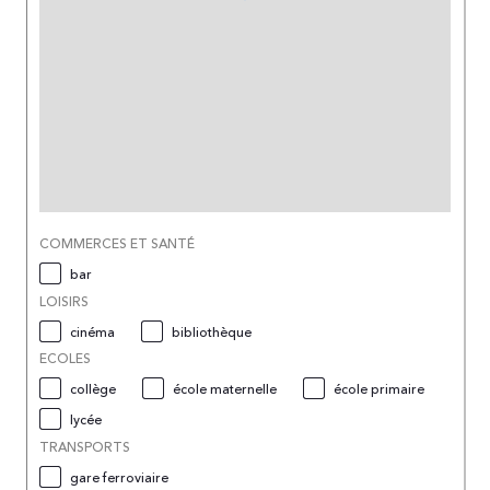
COMMERCES ET SANTÉ
bar
LOISIRS
cinéma
bibliothèque
ECOLES
collège
école maternelle
école primaire
lycée
TRANSPORTS
gare ferroviaire