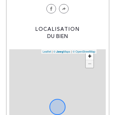
LOCALISATION
DU BIEN
Leaflet
|
©
Maps
|
© OpenStreetMap
Jawg
+
−