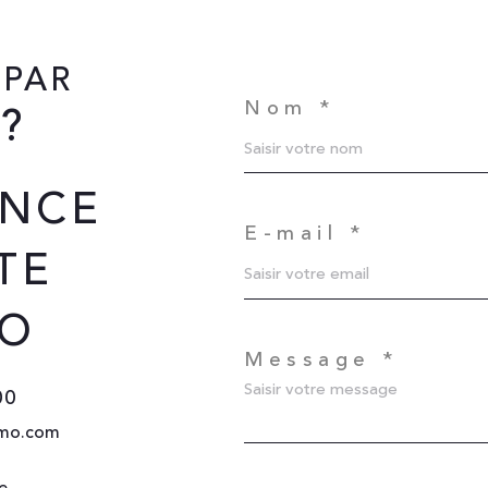
 PAR
Nom *
?
NCE
E-mail *
TE
MO
Message *
00
mo.com
e