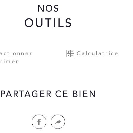
uels.
NOS
OUTILS
s bénéficiez également d'un parking 
rieur privatif.
 charges de copropriété sont de 110 
ectionner
Calculatrice
os/mois Le DPE est D
rimer
appartement idéal pour un premier 
at, un pied à terre ou un investissement 
PARTAGER CE BIEN
atif, à proximité immédiate des 
merces et des transports en communs
re avis : On s'y sent bien dès les 
iers instants !