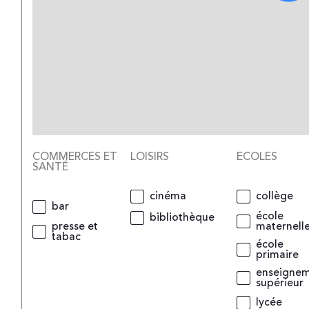
COMMERCES ET
LOISIRS
ECOLES
SANTÉ
cinéma
collège
bar
école
bibliothèque
presse et
maternell
tabac
école
primaire
enseigne
supérieur
lycée