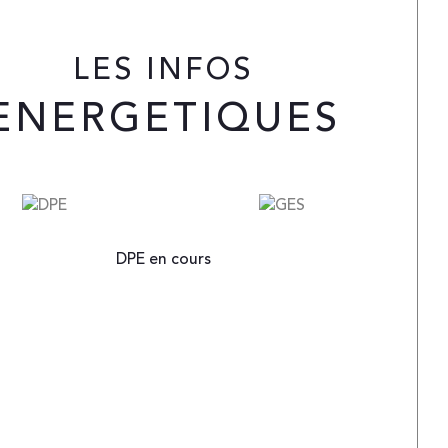
 affiché, frais d'agence inclus (honoraire 
LES INFOS
rge vendeur). Votre contact : sandrine 
her White Immo l'Agence 07 60 36 34 04 
ENERGETIQUES
 72 44 42 00.
m de code à donner pour tout 
seignement : "Le Saint Laurent"
DPE en cours