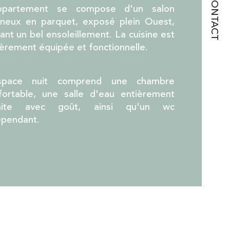
CONTACT
ppartement se compose d'un salon 
scenseur
ineux en parquet, exposé plein Ouest, 
ant un bel ensoleillement. La cuisine est 
ièrement équipée et fonctionnelle.
b de salle d'eau
isine
space nuit comprend une chambre 
fortable, une salle d'eau entièrement 
aite avec goût, ainsi qu'un wc 
épendant.
espace buanderie vient complèter les 
tations de ce bien.
é confort, le tableau élèctrique a été 
emment refait, le chauffage est 
viduel au gaz et les volets roulants sont 