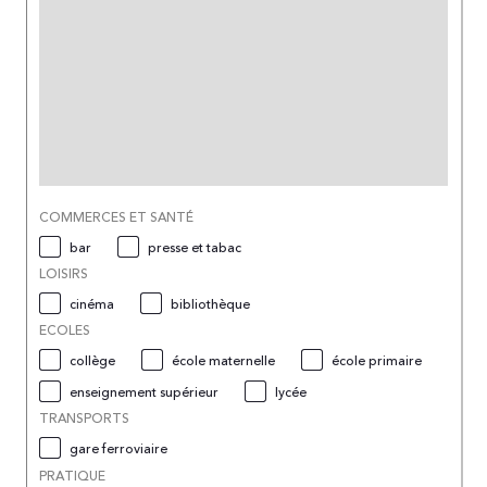
COMMERCES ET SANTÉ
bar
presse et tabac
LOISIRS
cinéma
bibliothèque
ECOLES
collège
école maternelle
école primaire
enseignement supérieur
lycée
TRANSPORTS
gare ferroviaire
PRATIQUE