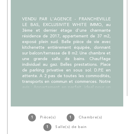
VENDU PAR L'AGENCE - FRANCHEVILLE 
LE BAS, EXCLUSIVITE WHITE IMMO, au 
3ème et dernier étage d'une charmante 
résidence de 2017, appartement de 37 m2, 
exposé plein sud. Belle pièce de vie avec 
kitchenette entièrement équipée, donnant 
sur balcon/terrasse de 8 m2. Une chambre et 
une grande salle de bains. Chauffage 
individuel au gaz. Belles prestations. Place 
de parking privative en sous sol. D.P.E en 
attente. A 2 pas de toutes les commodités, 
transports en commun et commerces. Notre 
avis : Appartement en parfait, ideal pour un 
1er achat ou investissement. Prix affiché 
frais d'agence inclus (honoraires charge 
vendeur). Votre contact : Caroline Chostak 
07 60 36 26 09 White Immo l'agence 04 72 
44 42 00.
1
Pièce(s)
1
Chambre(s)
1
Salle(s) de bain