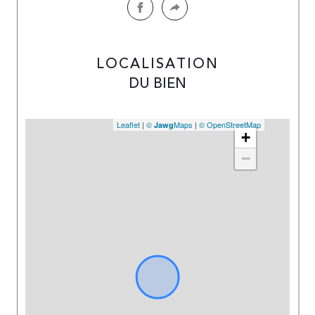
LOCALISATION
DU BIEN
Leaflet
|
©
Maps
|
© OpenStreetMap
Jawg
+
−