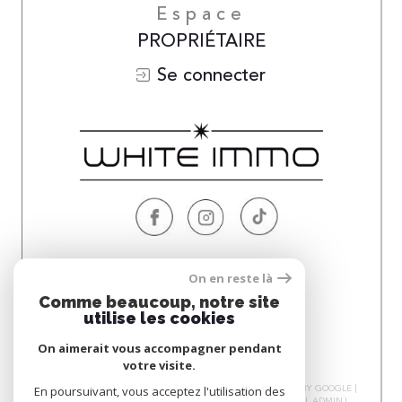
Espace
PROPRIÉTAIRE
Se connecter
Nous
On en reste là
ADHÉRONS
Comme beaucoup, notre site
utilise les cookies
On aimerait vous accompagner pendant
votre visite.
© 2026 | TOUS DROITS RÉSERVÉS | TRADUCTION POWERED BY GOOGLE |
En poursuivant, vous acceptez l'utilisation des
NOS HONORAIRES
PLAN DU SITE
MENTIONS LÉGALES
ADMIN